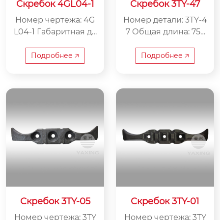
Скребок 4GL04-1
Скребок 3TY-47
Номер чертежа: 4G
Номер детали: 3TY-4
L04-1 Габаритная дл
7 Общая длина: 753
ина: 577 мм Расстоя
мм Расстояние меж
ние между центрам
ду центрами: 175 мм
Подробнее 🡥
Подробнее 🡥
и: 210 мм Вес: 9 кг
Вес: 31,4 кг
Скребок 3TY-05
Скребок 3TY-01
Номер чертежа: 3TY
Номер чертежа: 3TY