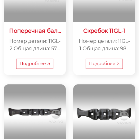
Поперечная балк
Скребок 11GL-1
а 11GL-2
Номер детали: 11GL-
Номер детали: 11GL-
2 Общая длина: 570
1 Общая длина: 986
мм Межосевое расс
мм Расстояние меж
тояние: 220 мм Вес:
ду центрами: 220 м
Подробнее 🡥
Подробнее 🡥
9 кг
м Вес: 45 кг