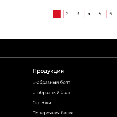
1
2
3
4
5
6
Продукция
E-образный болт
U-образный болт
Скребки
Поперечная балка