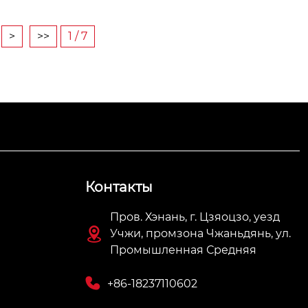
>
>>
1 / 7
Контакты
Пров. Хэнань, г. Цзяоцзо, уезд

Учжи, промзона Чжаньдянь, ул.
Промышленная Средняя

+86-18237110602