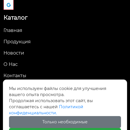
Каталог
Главная
Продукция
Новости
О Hас
Контакты
Контакты
Мы используем файлы cookie для улучшения
вашего опыта просмотра.
Пров. Хэнань, г. Цзяоцзо, уезд Учжи, промзона
Продолжая использовать этот сайт, вы

Чжаньдянь, ул. Промышленная Средняя
соглашаетесь с нашей
Политикой
конфиденциальности.

+86-18237110602
Только необходимые