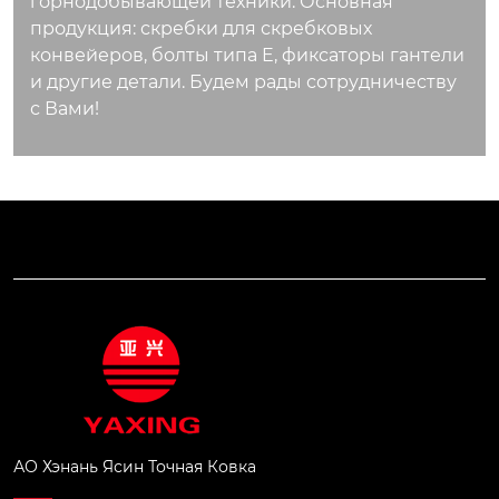
горнодобывающей техники. Основная
продукция: скребки для скребковых
конвейеров, болты типа E, фиксаторы гантели
и другие детали. Будем рады сотрудничеству
с Вами!
АО Хэнань Ясин Точная Ковка