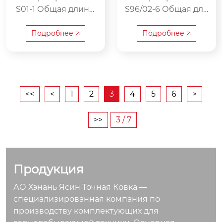
S01-1 Общая длина:
S96/02-6 Общая дли
490 мм Внутренняя
на: 490 мм Внутрен
ширина: 380 мм Ве
няя ширина: 270 мм
Подробнее 🡥
Подробнее 🡥
с: 19 кг
Вес: 19.2 кг
<<
<
1
2
3
4
5
6
>
>>
3 / 7
Продукция
АО Хэнань Ясин Точная Ковка —
специализированная компания по
производству комплектующих для