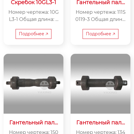
Скребок 10GL3-1
Гантельный пале
ц 111S0119-3
Номер чертежа: 10G
Номер чертежа: 111S
L3-1 Общая длина: 9
0119-3 Общая длина:
86 мм Внутренняя
488 мм Внутренняя
ширина: 200 мм Ве
ширина: 310 мм Вес:
Подробнее 🡥
Подробнее 🡥
с: 48 кг
13 кг
Гантельный пале
Гантельный пале
ц 150S01-1
ц 134S96-02-6
Номер чертежа: 150
Номер чертежа: 134