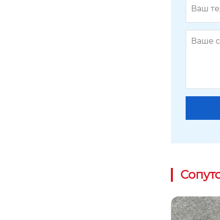
Сопут
E-образный болт 35GL-2A