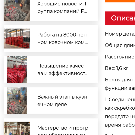
Хорошие новости: Г
Поперечная балка 15GL3-2
руппа компаний Fe
Описа
ng Jiaxin два дня по
дряд увеличивала о
бъемы производств
Номер дета
Работа на 8000-тон
а, а ее кузнечные м
ном ковочном комп
Общая длин
ощности установил
лексе: рост эффекти
и новый рекорд.
Расстояние
вности и качества; п
роизводство зубчат
Повышение качест
Вес: 1,6 кг
ых реек устанавлив
ва и эффективности
Болты для 
ает новый историче
с чувством ответств
ский рекорд
функции за
енности: команда Хэ
Хунвэя устанавлива
Важный этап в кузн
1. Соедине
ет рекорд по объем
ечном деле
как скребк
у ковки
передаточн
время рабо
Скребок 11GL-1
Мастерство и прогр