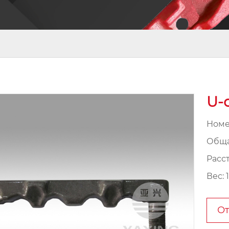
U-
Номе
Обща
Расс
Вес: 1
От