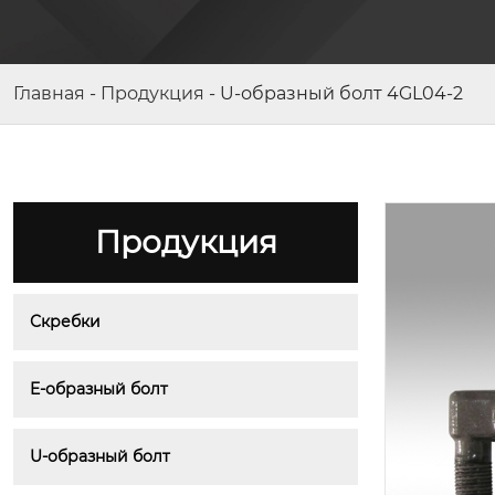
E-образный болт 54SA14-3
Главная
-
Продукция
-
U-образный болт 4GL04-2
Продукция
Скребки
E-образный болт
U-образный болт
Гантельный палец 107SA-07