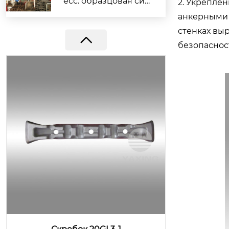
есс: образцовая сил
2. Укрепле
а компании Yaxing г
анкерными 
арантирует выполн
стенках вы
ение заказов
безопаснос