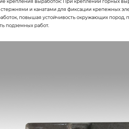
ние крепления выработок: При креплении горных выр
стержнями и канатами для фиксации крепежных элеме
работок, повышая устойчивость окружающих пород,
ть подземных работ.