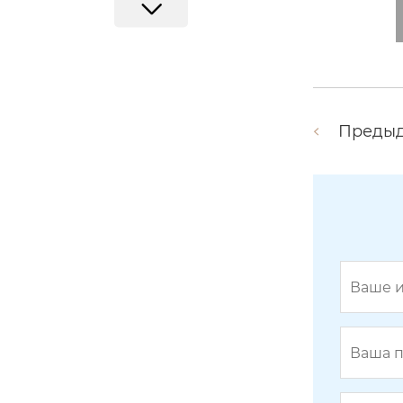
Преды
Скребок 15GL3-1