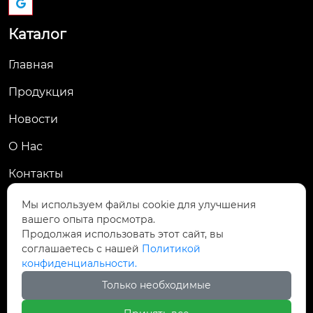
Каталог
Главная
Продукция
Новости
О Hас
Контакты
Контакты
Мы используем файлы cookie для улучшения
вашего опыта просмотра.
Пров. Хэнань, г. Цзяоцзо, уезд Учжи, промзона
Продолжая использовать этот сайт, вы

Чжаньдянь, ул. Промышленная Средняя
соглашаетесь с нашей
Политикой
конфиденциальности.

+86-18237110602
Только необходимые