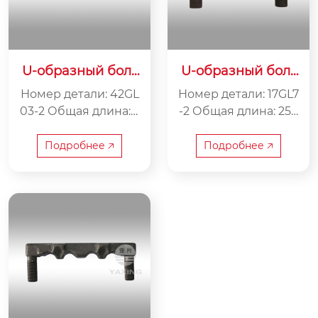
U-образный болт
U-образный болт
42GL03-2
17GL7-2
Номер детали: 42GL
Номер детали: 17GL7
03-2 Общая длина: 3
-2 Общая длина: 250
10 мм Расстояние м
мм Расстояние меж
ежду центрами: 260
ду центрами: 200 м
Подробнее 🡥
Подробнее 🡥
мм Вес: 6,5 кг
м Вес: 3,7 кг