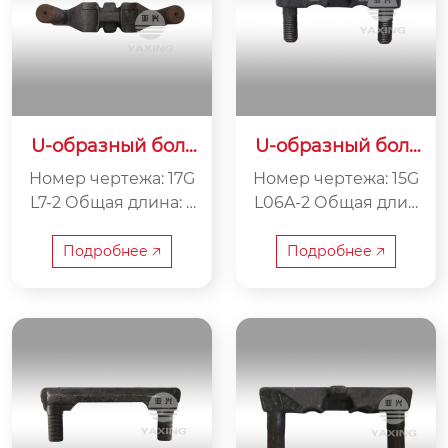
U-образный болт
U-образный болт
17GL7-2
15GL06A-2
Номер чертежа: 17G
Номер чертежа: 15G
L7-2 Общая длина: 2
L06A-2 Общая длин
50 мм Внутренняя
а: 165 мм Внутрення
ширина: 200 мм Ве
я ширина: 130 мм В
Подробнее 🡥
Подробнее 🡥
с: 3.7 кг
ес: 1.4 кг