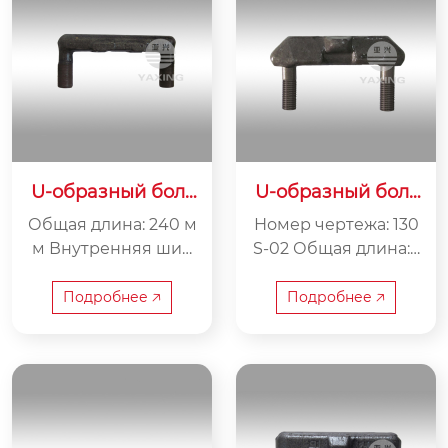
U-образный болт
U-образный болт
Межосевое расст
130S-02
Общая длина: 240 м
Номер чертежа: 130
ояние 210
м Внутренняя шир
S-02 Общая длина: 1
ина: 210 мм Вес: 2.8
50 мм Внутренняя
кг
ширина: 110 мм Вес:
Подробнее 🡥
Подробнее 🡥
1 кг