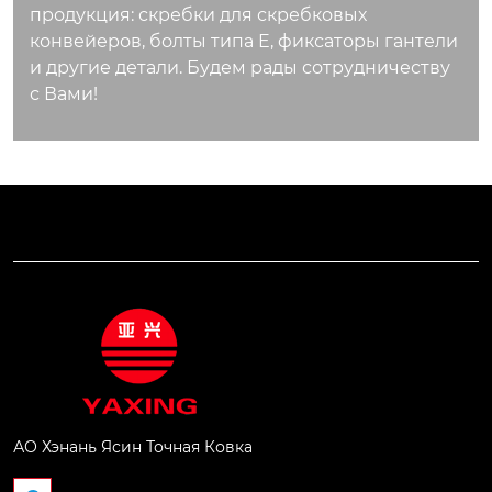
продукция: скребки для скребковых
конвейеров, болты типа E, фиксаторы гантели
и другие детали. Будем рады сотрудничеству
с Вами!
АО Хэнань Ясин Точная Ковка