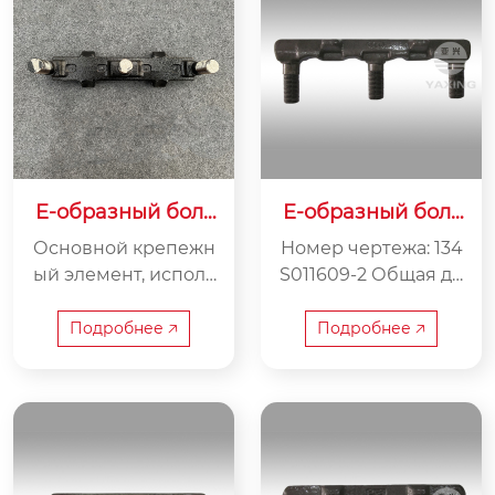
E-образный болт
E-образный болт
35GL-2A
134S011609-2
Основной крепежн
Номер чертежа: 134
ый элемент, исполь
S011609-2 Общая дл
зуемый для соедин
ина: 375 мм Расстоя
ения скрепера и це
ние между центрам
Подробнее 🡥
Подробнее 🡥
пи, фиксации поло
и: 160 мм Вес: 5,4 кг
жения скрепера, об
еспечения синхрон
ной передачи межд
у ними и гарантиро
вания стабильной т