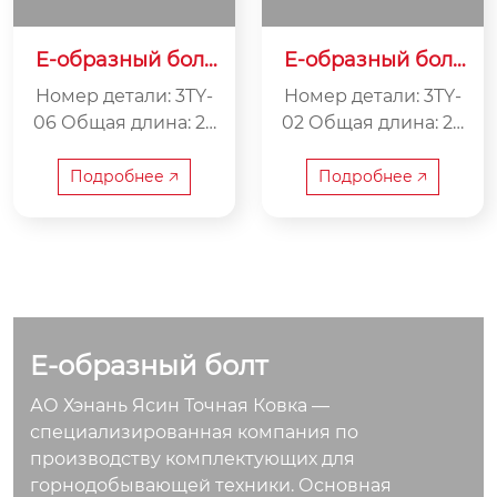
E-образный болт
E-образный болт
3TY-06
3TY-02
Номер детали: 3TY-
Номер детали: 3TY-
06 Общая длина: 26
02 Общая длина: 28
5 мм Расстояние ме
5 мм Расстояние ме
жду центрами: 120 м
жду центрами: 130 м
Подробнее 🡥
Подробнее 🡥
м Вес: 2,2 кг
м Вес: 3,8 кг
E-образный болт
АО Хэнань Ясин Точная Ковка —
специализированная компания по
производству комплектующих для
горнодобывающей техники. Основная