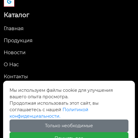
Каталог
Главная
Продукция
Новости
О Hас
Контакты
Контакты
Мы используем файлы cookie для улучшения
вашего опыта просмотра.
Пров. Хэнань, г. Цзяоцзо, уезд Учжи, промзона
Продолжая использовать этот сайт, вы

Чжаньдянь, ул. Промышленная Средняя
соглашаетесь с нашей
Политикой
конфиденциальности.

+86-18237110602
Только необходимые