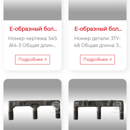
E-образный болт
E-образный болт
54SA14-3
3TY-48
Номер чертежа: 54S
Номер детали: 3TY-
A14-3 Общая длина:
48 Общая длина: 37
385 мм Расстояние
0 мм Расстояние ме
между центрами: 17
жду центрами: 175 м
Подробнее 🡥
Подробнее 🡥
5 мм Вес: 5,5 кг
м Вес: 3,5 кг