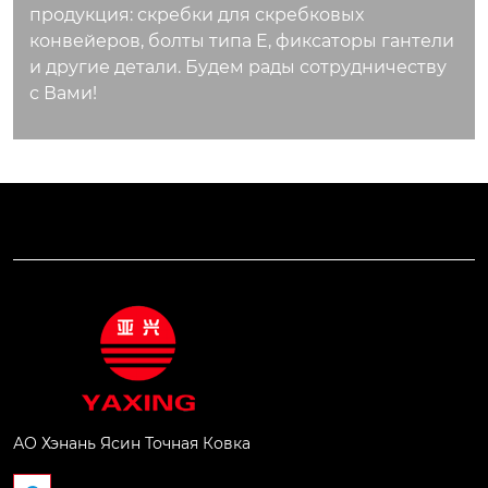
продукция: скребки для скребковых
конвейеров, болты типа E, фиксаторы гантели
и другие детали. Будем рады сотрудничеству
с Вами!
АО Хэнань Ясин Точная Ковка