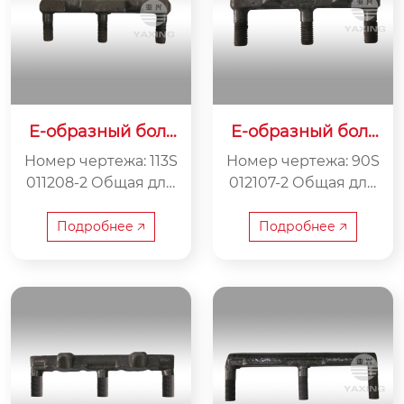
ранспортировки ма
териала.
E-образный болт
E-образный болт
113S011208-2
90S012107-2
Номер чертежа: 113S
Номер чертежа: 90S
011208-2 Общая дли
012107-2 Общая дли
на: 315 мм Расстоян
на: 275 мм Расстоян
ие между центрам
ие между центрам
Подробнее 🡥
Подробнее 🡥
и: 137,5 мм Вес: 3 кг
и: 120 мм Вес: 2,4 кг