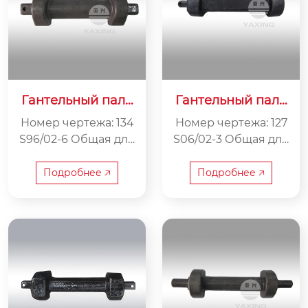
Гантельный пале
Гантельный пале
ц 134S96-02-6
ц 127S06-02-3
Номер чертежа: 134
Номер чертежа: 127
S96/02-6 Общая дли
S06/02-3 Общая дли
на: 490 мм Внутрен
на: 439 мм Внутрен
няя ширина: 270 мм
няя ширина: 270 мм
Подробнее 🡥
Подробнее 🡥
Вес: 19.2 кг
Вес: 12.87 кг