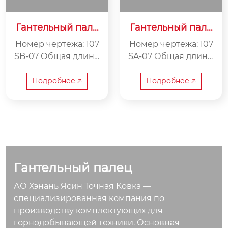
Гантельный пале
Гантельный пале
ц 107SB-07
ц 107SA-07
Номер чертежа: 107
Номер чертежа: 107
SB-07 Общая длина:
SA-07 Общая длина:
466 мм Внутренняя
500мм Внутренняя
ширина: 221 мм Вес:
ширина: 260мм Вес:
Подробнее 🡥
Подробнее 🡥
10 кг
7,5 кг
Гантельный палец
АО Хэнань Ясин Точная Ковка —
специализированная компания по
производству комплектующих для
горнодобывающей техники. Основная