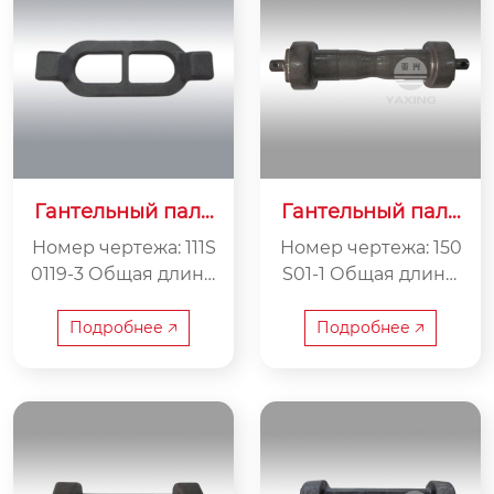
Гантельный пале
Гантельный пале
ц 111S0119-3
ц 150S01-1
Номер чертежа: 111S
Номер чертежа: 150
0119-3 Общая длина:
S01-1 Общая длина:
488 мм Внутренняя
490 мм Внутренняя
ширина: 310 мм Вес:
ширина: 380 мм Ве
Подробнее 🡥
Подробнее 🡥
13 кг
с: 19 кг