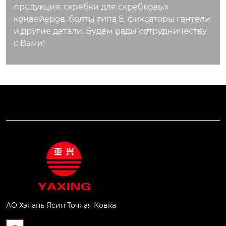
продукция: скребки для скребковых
конвейеров, болты типа E, фиксаторы гантели
и другие детали. Будем рады сотрудничеству
с Вами!
АО Хэнань Ясин Точная Ковка