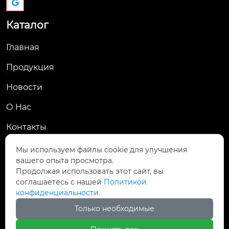
Каталог
Главная
Продукция
Новости
О Hас
Контакты
Контакты
Мы используем файлы cookie для улучшения
вашего опыта просмотра.
Пров. Хэнань, г. Цзяоцзо, уезд Учжи, промзона
Продолжая использовать этот сайт, вы

Чжаньдянь, ул. Промышленная Средняя
соглашаетесь с нашей
Политикой
конфиденциальности.

+86-18237110602
Только необходимые