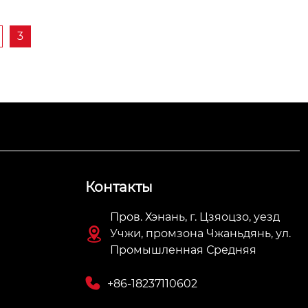
3
Контакты
Пров. Хэнань, г. Цзяоцзо, уезд

Учжи, промзона Чжаньдянь, ул.
Промышленная Средняя

+86-18237110602