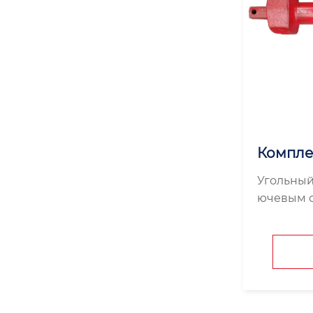
Компле
ьных к
Угольный
ючевым о
ессе доб
щие для 
грают ре
ечении е
оты и пр
ы....