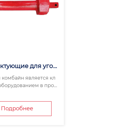
ктующие для угол
омбайнов
 комбайн является кл
борудованием в проц
ычи угля, а комплектую
угольных комбайнов и
шающую роль в обесп
Подробнее
го бесперебойной раб
одлении срока служб