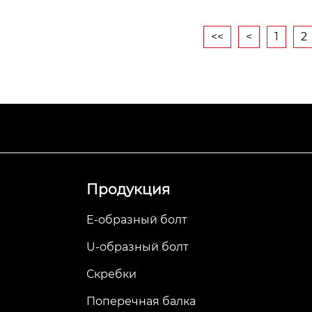
<<
<
1
2
Продукция
E-образный болт
U-образный болт
Скребки
Поперечная балка