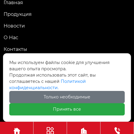
Главная
Продукция
Новости
О Hас
Контакты
Контакты
Мы используем файлы cookie для улучшения
вашего опыта просмотра.
Пров. Хэнань, г. Цзяоцзо, уезд Учжи, промзона
Продолжая использовать этот сайт, вы

Чжаньдянь, ул. Промышленная Средняя
соглашаетесь с нашей
Политикой
конфиденциальности.

+86-18237110602
Только необходимые
Принять все
Авторское право©АО Хэнань Ясин Точная Ковка



