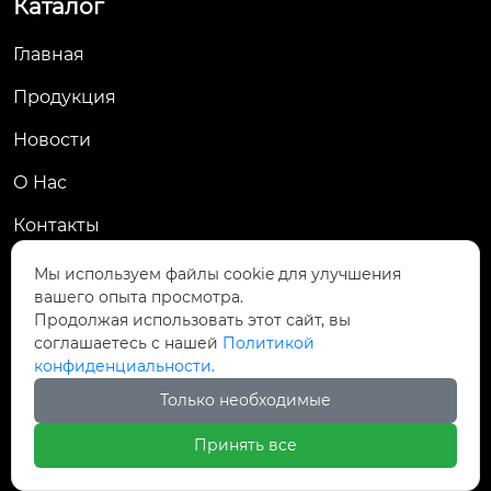
Каталог
Главная
Продукция
Новости
О Hас
Контакты
Контакты
Мы используем файлы cookie для улучшения
вашего опыта просмотра.
Пров. Хэнань, г. Цзяоцзо, уезд Учжи, промзона
Продолжая использовать этот сайт, вы

Чжаньдянь, ул. Промышленная Средняя
соглашаетесь с нашей
Политикой
конфиденциальности.

+86-18237110602
Только необходимые
Принять все