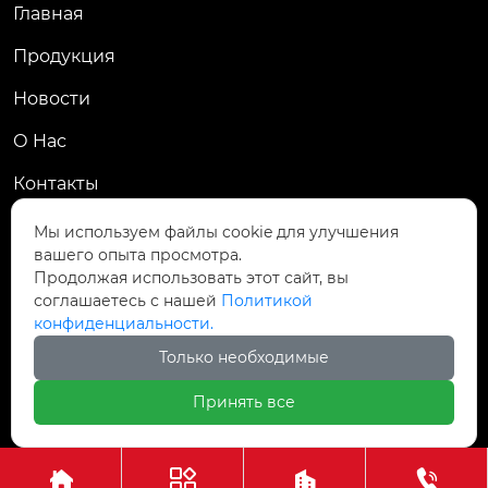
Главная
Продукция
Новости
О Hас
Контакты
Контакты
Мы используем файлы cookie для улучшения
вашего опыта просмотра.
Пров. Хэнань, г. Цзяоцзо, уезд Учжи, промзона
Продолжая использовать этот сайт, вы

Чжаньдянь, ул. Промышленная Средняя
соглашаетесь с нашей
Политикой
конфиденциальности.

+86-18237110602
Только необходимые
Принять все
Авторское право©АО Хэнань Ясин Точная Ковка



