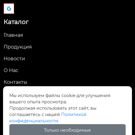
Каталог
Главная
Продукция
Новости
О Hас
Контакты
Контакты
Мы используем файлы cookie для улучшения
вашего опыта просмотра.
Пров. Хэнань, г. Цзяоцзо, уезд Учжи, промзона
Продолжая использовать этот сайт, вы

Чжаньдянь, ул. Промышленная Средняя
соглашаетесь с нашей
Политикой
конфиденциальности.

+86-18237110602
Только необходимые