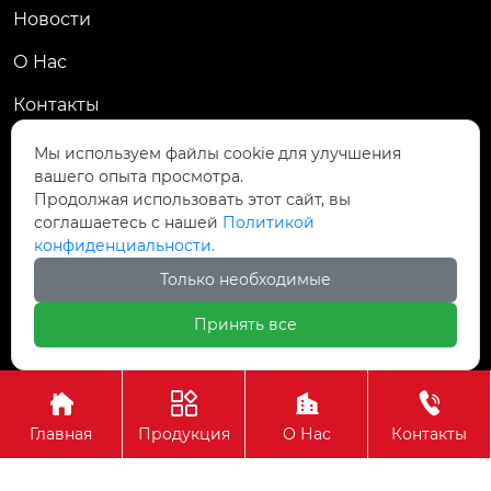
Новости
О Hас
Контакты
Контакты
Мы используем файлы cookie для улучшения
вашего опыта просмотра.
Пров. Хэнань, г. Цзяоцзо, уезд Учжи, промзона
Продолжая использовать этот сайт, вы

Чжаньдянь, ул. Промышленная Средняя
соглашаетесь с нашей
Политикой
конфиденциальности.

+86-18237110602
Только необходимые
Принять все
Авторское право©АО Хэнань Ясин Точная Ковка




Главная
Продукция
О Нас
Контакты