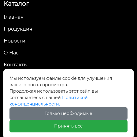
Каталог
Главная
Продукция
Новости
О Hас
Контакты
Контакты
Мы используем файлы cookie для улучшения
вашего опыта просмотра.
Пров. Хэнань, г. Цзяоцзо, уезд Учжи, промзона
Продолжая использовать этот сайт, вы

Чжаньдянь, ул. Промышленная Средняя
соглашаетесь с нашей
Политикой
конфиденциальности.

+86-18237110602
Только необходимые
Принять все