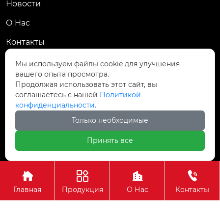
Новости
О Hас
Контакты
Контакты
Мы используем файлы cookie для улучшения
вашего опыта просмотра.
Пров. Хэнань, г. Цзяоцзо, уезд Учжи, промзона
Продолжая использовать этот сайт, вы

Чжаньдянь, ул. Промышленная Средняя
соглашаетесь с нашей
Политикой
конфиденциальности.

+86-18237110602
Только необходимые
Принять все
Авторское право©АО Хэнань Ясин Точная Ковка




Главная
Продукция
О Нас
Контакты