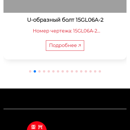
U-образный болт 15GL06A-2
Номер чертежа: 15GL06A-2

Общая длина: 165 мм

Внутренняя ширина: 130 мм

Подробнее 🡥
Вес: 1.4 кг