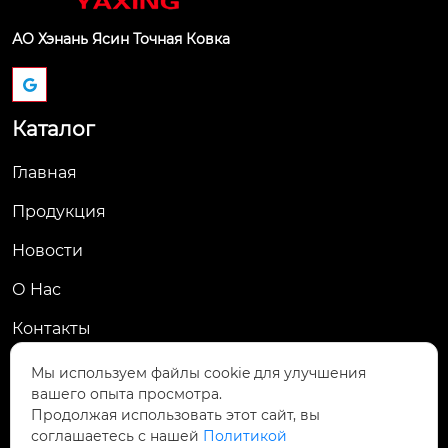
АО Хэнань Ясин Точная Ковка
Каталог
Главная
Продукция
Новости
О Hас
Контакты
Контакты
Мы используем файлы cookie для улучшения
вашего опыта просмотра.
Пров. Хэнань, г. Цзяоцзо, уезд Учжи, промзона
Продолжая использовать этот сайт, вы

Чжаньдянь, ул. Промышленная Средняя
соглашаетесь с нашей
Политикой