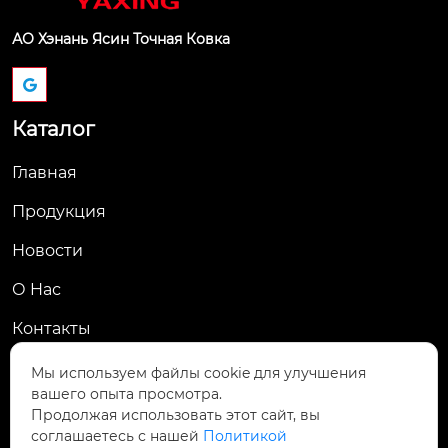
АО Хэнань Ясин Точная Ковка
Каталог
Главная
Продукция
Новости
О Hас
Контакты
Контакты
Мы используем файлы cookie для улучшения
вашего опыта просмотра.
Пров. Хэнань, г. Цзяоцзо, уезд Учжи, промзона
Продолжая использовать этот сайт, вы

Чжаньдянь, ул. Промышленная Средняя
соглашаетесь с нашей
Политикой