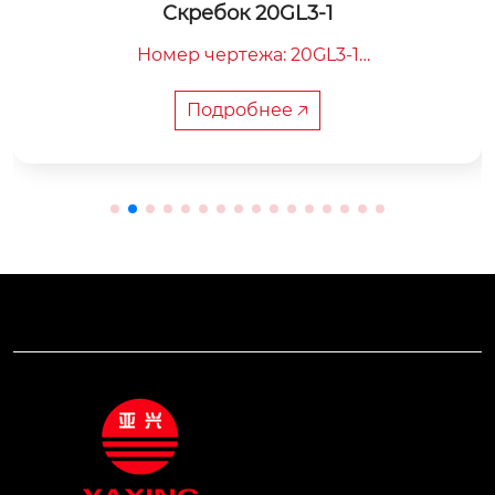
Основание рельса
Основание рельса является основ
ым элементом центрального желоб
м

ного конвейера. Оно в основном и
Подробнее 🡥
я для фиксации и позиционировани
части скреперной цепи, обеспечива
движение цепи по кругу.