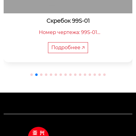
Скребок 99S-01
Номер чертежа: 99S-01

Общая длина: 704 мм

Внутренняя ширина: 175 мм

Подробнее 🡥
Вес: 24 кг