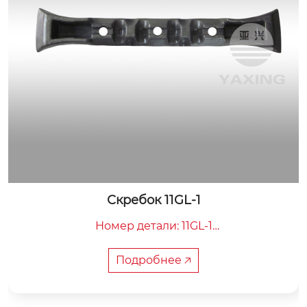
Скребок 11GL-1
Номер детали: 11GL-1

Общая длина: 986 мм

Расстояние между центрами: 220 мм

Подробнее 🡥
Вес: 45 кг