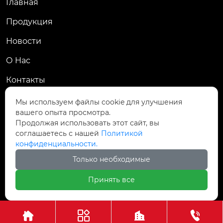
Главная
Продукция
Новости
О Hас
Контакты
Контакты
Мы используем файлы cookie для улучшения
вашего опыта просмотра.
Пров. Хэнань, г. Цзяоцзо, уезд Учжи, промзона
Продолжая использовать этот сайт, вы

Чжаньдянь, ул. Промышленная Средняя
соглашаетесь с нашей
Политикой
конфиденциальности.

+86-18237110602
Только необходимые
Принять все
Авторское право©АО Хэнань Ясин Точная Ковка



