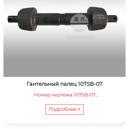
Гантельный палец 107SB-07
Номер чертежа: 107SB-07

Общая длина: 466 мм

Внутренняя ширина: 221 мм

Подробнее 🡥
Вес: 10 кг