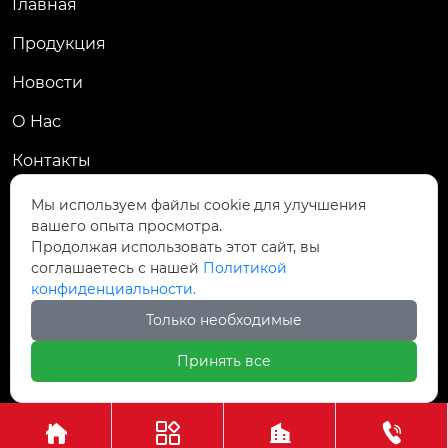
Главная
Продукция
Новости
О Hас
Контакты
Контакты
Мы используем файлы cookie для улучшения
вашего опыта просмотра.
Пров. Хэнань, г. Цзяоцзо, уезд Учжи, промзона
Продолжая использовать этот сайт, вы

Чжаньдянь, ул. Промышленная Средняя
соглашаетесь с нашей
Политикой
конфиденциальности.

+86-18237110602
Только необходимые
Принять все
Авторское право©АО Хэнань Ясин Точная Ковка



