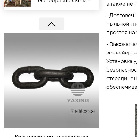
есс: образцовая сил
а также не
а компании Yaxing г
- Долговеч
арантирует выполн
ение заказов
пыльной и 
простоя на 
- Высокая 
конвейеров
Установка 
безопаснос
отсоединен
обеспечива