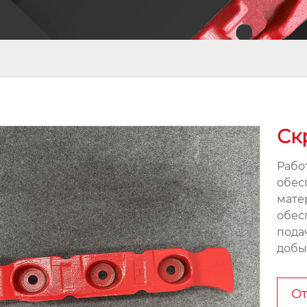
Ск
Рабо
обес
матер
обес
пода
добы
От