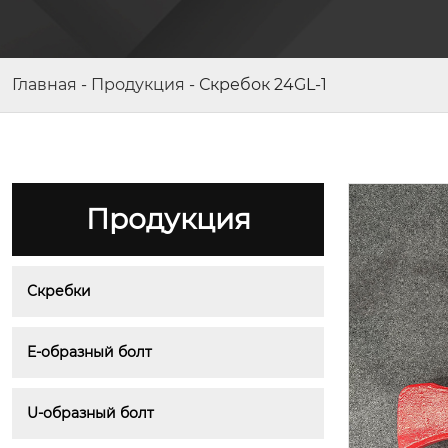
Скребок 113S-01
Главная
-
Продукция
-
Скребок 24GL-1
Продукция
Скребки
E-образный болт
U-образный болт
Гидравлические опоры 100QE