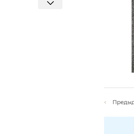
Преды
Гантельный палец 126S-01