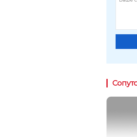
Сопут
U-образный болт 17GL7-2