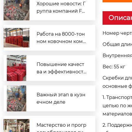
Хорошие новости: Г
Гидравлические опоры 100QE
руппа компаний Fe
Описа
ng Jiaxin два дня по
дряд увеличивала о
бъемы производств
Номер черте
Работа на 8000-тон
а, а ее кузнечные м
ном ковочном комп
Общая длин
ощности установил
лексе: рост эффекти
и новый рекорд.
Внутренняя
вности и качества; п
роизводство зубчат
Повышение качест
Вес: 55 кг
ых реек устанавлив
ва и эффективности
Скребки дл
ает новый историче
с чувством ответств
ский рекорд
основные ф
енности: команда Хэ
Хунвэя устанавлива
Важный этап в кузн
1. Транспо
ет рекорд по объем
ечном деле
цепью по ж
у ковки
материалов
Скребок 15GL3-1
Мастерство и прогр
2. Поддерж