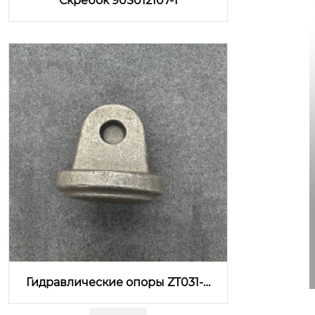
Скребок 90S012107-1
Гидравлические опоры ZT031-4
8