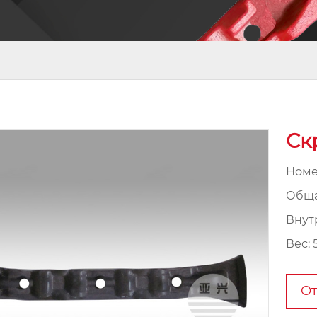
Ск
Номе
Обща
Внут
Вес: 
От