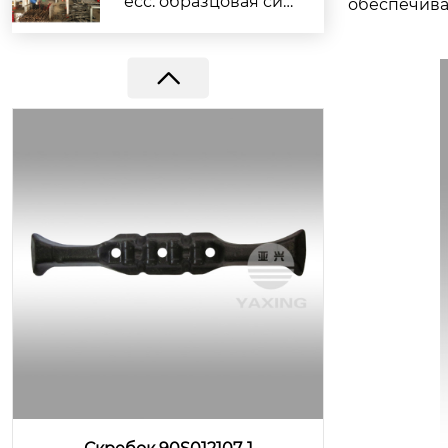
есс: образцовая сил
обеспечива
а компании Yaxing г
арантирует выполн
ение заказов