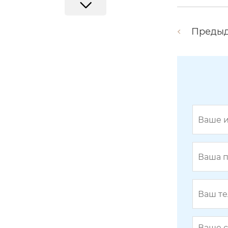
Преды
Гантельный палец ZX-01