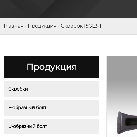
Скребок 11GL-1
Главная
-
Продукция
-
Скребок 15GL3-1
Продукция
Скребки
E-образный болт
U-образный болт
E-образный болт 54SA14-3