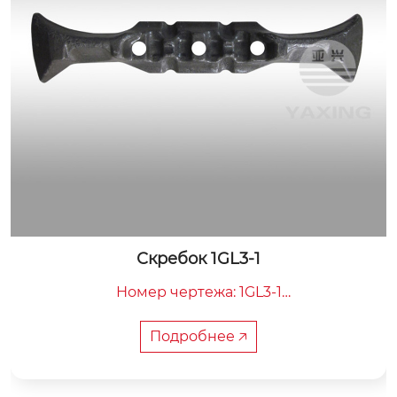
Скребок 1GL3-1
Номер чертежа: 1GL3-1

Общая длина: 674mm

Межцентровое расстояние: 120mm

Подробнее 🡥
Вес: 20 кг