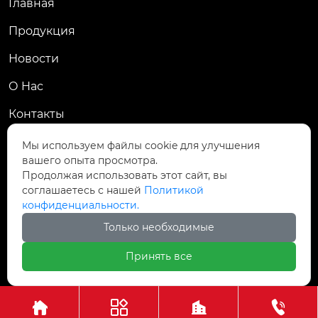
Главная
Продукция
Новости
О Hас
Контакты
Контакты
Мы используем файлы cookie для улучшения
вашего опыта просмотра.
Пров. Хэнань, г. Цзяоцзо, уезд Учжи, промзона
Продолжая использовать этот сайт, вы

Чжаньдянь, ул. Промышленная Средняя
соглашаетесь с нашей
Политикой
конфиденциальности.

+86-18237110602
Только необходимые
Принять все
Авторское право©АО Хэнань Ясин Точная Ковка



