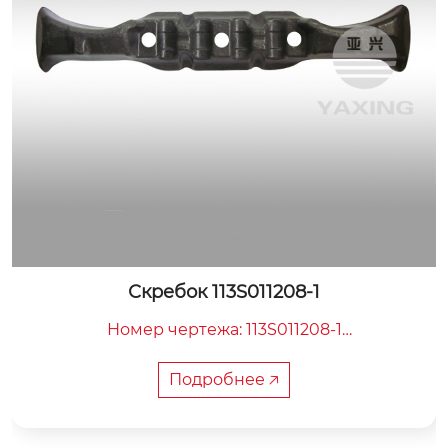
E-образный болт 3TY-0
1

Номер детали: 3TY-06

Общая длина: 265 мм

мм

Расстояние между центрами: 12
Подробнее 🡥
Вес: 2,2 кг