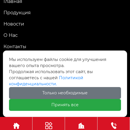
Главная
Продукция
Новости
О Hас
Контакты
Контакты
Мы используем файлы cookie для улучшения
вашего опыта просмотра.
Пров. Хэнань, г. Цзяоцзо, уезд Учжи, промзона
Продолжая использовать этот сайт, вы

Чжаньдянь, ул. Промышленная Средняя
соглашаетесь с нашей
Политикой
конфиденциальности.

+86-18237110602
Только необходимые
Принять все
Авторское право©АО Хэнань Ясин Точная Ковка



