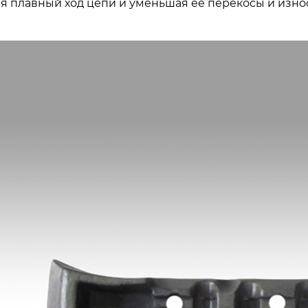
я плавный ход цепи и уменьшая её перекосы и износ