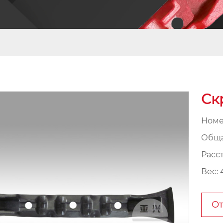
Ск
Номер
Обща
Расс
Вес: 
От