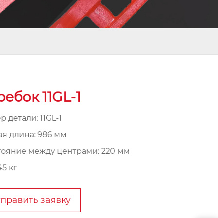
ребок 11GL-1
 детали: 11GL-1
я длина: 986 мм
тояние между центрами: 220 мм
45 кг
править заявку