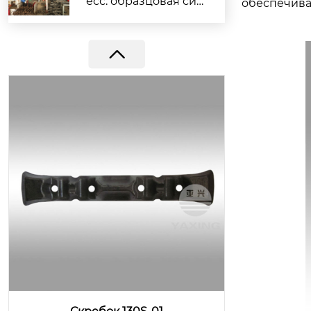
есс: образцовая сил
обеспечива
а компании Yaxing г
арантирует выполн
ение заказов