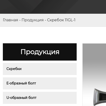
Поперечная балка 58GL07-1
Главная
-
Продукция
-
Скребок 11GL-1
Продукция
Скребки
E-образный болт
U-образный болт
Скребок 2S06-1A