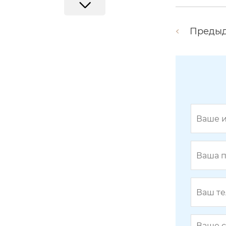
Преды
U-образный болт 17GL7-2