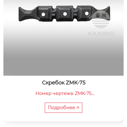
E-образный болт 113S011208-2
Номер чертежа: 113S011208-2

Общая длина: 315 мм

Расстояние между центрами: 137,5 мм
Подробнее 🡥
Вес: 3 кг