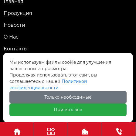
Главная
Продукция
Новости
О Hас
Контакты
Контакты
Мы используем файлы cookie для улучшения
вашего опыта просмотра.
Пров. Хэнань, г. Цзяоцзо, уезд Учжи, промзона
Продолжая использовать этот сайт, вы

Чжаньдянь, ул. Промышленная Средняя
соглашаетесь с нашей
Политикой
конфиденциальности.

+86-18237110602
Только необходимые
Принять все
Авторское право©АО Хэнань Ясин Точная Ковка



