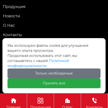
Продукция
Новости
О Hас
Контакты
Контакты
Мы используем файлы cookie для улучшения
вашего опыта просмотра.
Пров. Хэнань, г. Цзяоцзо, уезд Учжи, промзона
Продолжая использовать этот сайт, вы

Чжаньдянь, ул. Промышленная Средняя
соглашаетесь с нашей
Политикой
конфиденциальности.

+86-18237110602
Только необходимые
Принять все
Авторское право©АО Хэнань Ясин Точная Ковка




Главная
Продукция
О Нас
Контакты