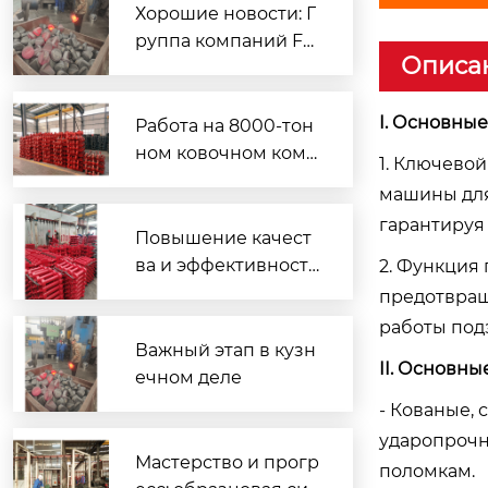
Хорошие новости: Г
E-образный болт 3TY-02
руппа компаний Fe
Описа
ng Jiaxin два дня по
дряд увеличивала о
бъемы производств
I. Основны
Работа на 8000-тон
а, а ее кузнечные м
ном ковочном комп
1. Ключево
ощности установил
лексе: рост эффекти
машины для
и новый рекорд.
вности и качества; п
гарантируя
роизводство зубчат
Повышение качест
ых реек устанавлив
ва и эффективности
2. Функция
ает новый историче
с чувством ответств
предотвращ
ский рекорд
енности: команда Хэ
работы под
Хунвэя устанавлива
Важный этап в кузн
II. Основн
ет рекорд по объем
ечном деле
у ковки
- Кованые,
ударопрочн
Скребок 90S012107-1
Мастерство и прогр
поломкам.