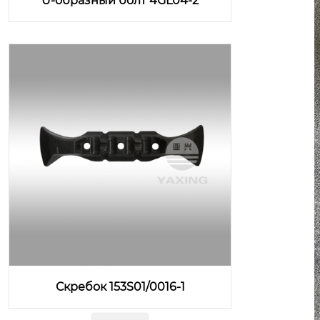
U-образный болт 4GL04-2
Скребок 153S01/0016-1