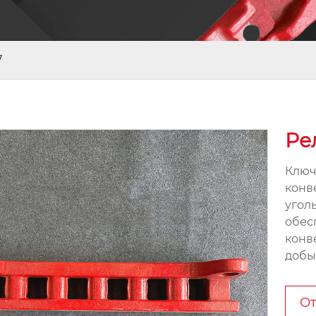
7
Ре
Ключ
конв
угол
обес
конв
добы
От