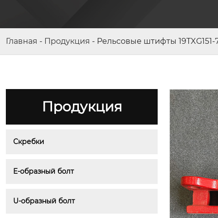
E-образный болт 113S011208-2
Главная
-
Продукция
-
Рельсовые штифты 19TXG151-
Продукция
Скребки
E-образный болт
U-образный болт
Скребок 11GL-1