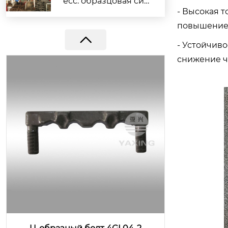
есс: образцовая сил
- Высокая 
а компании Yaxing г
повышение 
арантирует выполн
ение заказов
- Устойчиво
снижение ч