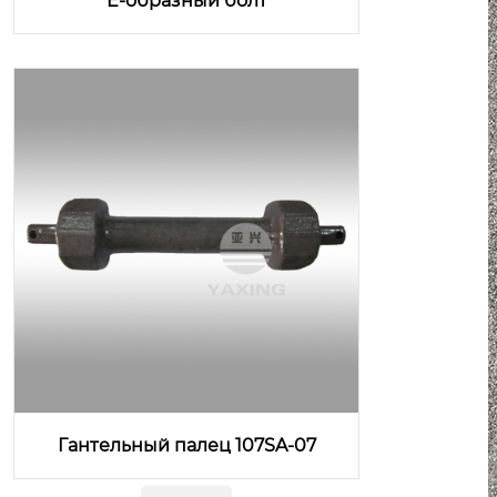
E-образный болт
Гантельный палец 107SA-07