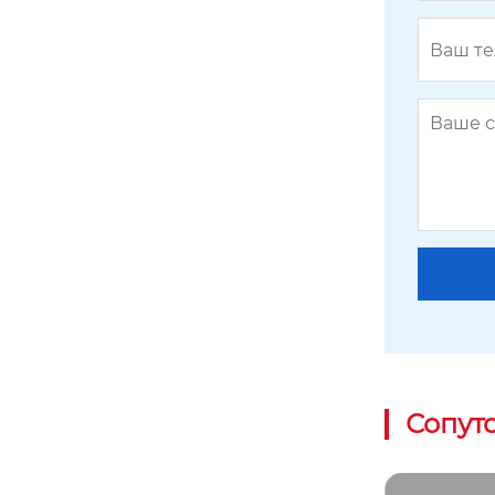
Сопут
Скребок 99S-01