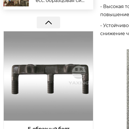
есс: образцовая сил
- Высокая 
а компании Yaxing г
повышение 
арантирует выполн
ение заказов
- Устойчиво
снижение ч