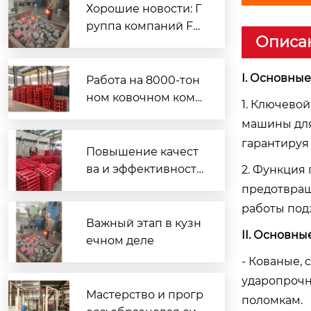
Хорошие новости: Г
Гантельный палец 127S06-02-3
руппа компаний Fe
Описа
ng Jiaxin два дня по
дряд увеличивала о
бъемы производств
I. Основны
Работа на 8000-тон
а, а ее кузнечные м
ном ковочном комп
1. Ключево
ощности установил
лексе: рост эффекти
машины для
и новый рекорд.
вности и качества; п
гарантируя
роизводство зубчат
Повышение качест
ых реек устанавлив
ва и эффективности
2. Функция
ает новый историче
с чувством ответств
предотвращ
ский рекорд
енности: команда Хэ
работы под
Хунвэя устанавлива
Важный этап в кузн
II. Основн
ет рекорд по объем
ечном деле
у ковки
- Кованые,
ударопрочн
Скребок 15GL3-1
Мастерство и прогр
поломкам.