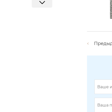
Преды
U-образный болт