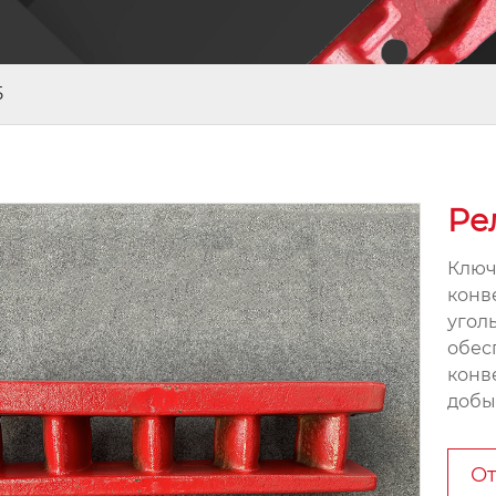
5
Ре
Ключ
конв
угол
обес
конв
добы
От