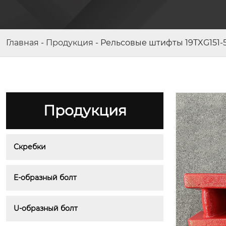
Кольцевая цепь и звёздочка
Главная
-
Продукция
-
Рельсовые штифты 19TXG151-
Продукция
Скребки
E-образный болт
U-образный болт
Поперечная балка 15GL3-2