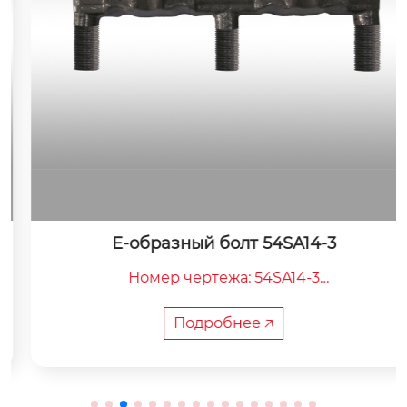
E-образный болт 54SA14-3
Номер чертежа: 54SA14-3

Общая длина: 385 мм

Расстояние между центрами: 175 мм

Подробнее 🡥
Вес: 5,5 кг