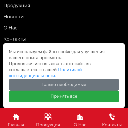
Продукция
Новости
О Hас
Контакты
Контакты
Мы используем файлы cookie для улучшения
вашего опыта просмотра.
Пров. Хэнань, г. Цзяоцзо, уезд Учжи, промзона
Продолжая использовать этот сайт, вы

Чжаньдянь, ул. Промышленная Средняя
соглашаетесь с нашей
Политикой
конфиденциальности.

+86-18237110602
Только необходимые
Принять все
Авторское право©АО Хэнань Ясин Точная Ковка




Главная
Продукция
О Нас
Контакты