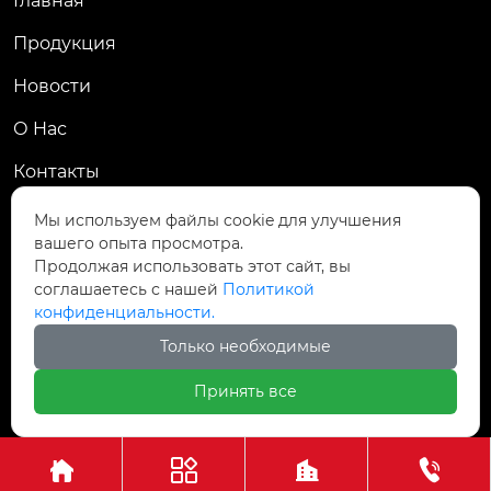
Главная
Продукция
Новости
О Hас
Контакты
Контакты
Мы используем файлы cookie для улучшения
вашего опыта просмотра.
Пров. Хэнань, г. Цзяоцзо, уезд Учжи, промзона
Продолжая использовать этот сайт, вы

Чжаньдянь, ул. Промышленная Средняя
соглашаетесь с нашей
Политикой
конфиденциальности.

+86-18237110602
Только необходимые
Принять все
Авторское право©АО Хэнань Ясин Точная Ковка



