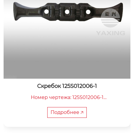
Скребок 125S012006-1
Номер чертежа: 125S012006-1

Общая длина: 660 мм

Внутренняя ширина: 120 мм

Подробнее 🡥
Вес: 19 кг