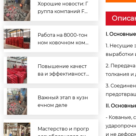
Хорошие новости: Г
E-образный болт 35GL-2A
руппа компаний Fe
Описа
ng Jiaxin два дня по
дряд увеличивала о
бъемы производств
I. Основны
Работа на 8000-тон
а, а ее кузнечные м
ном ковочном комп
1. Несущие
ощности установил
лексе: рост эффекти
выработки 
и новый рекорд.
вности и качества; п
роизводство зубчат
2. Передач
Повышение качест
ых реек устанавлив
ва и эффективности
толкания и
ает новый историче
с чувством ответств
3. Соедине
ский рекорд
енности: команда Хэ
предотвращ
Хунвэя устанавлива
Важный этап в кузн
ет рекорд по объем
ечном деле
II. Основн
у ковки
- Кованые,
ударопрочно
Скребок 11GL-1
Мастерство и прогр
и не дефор