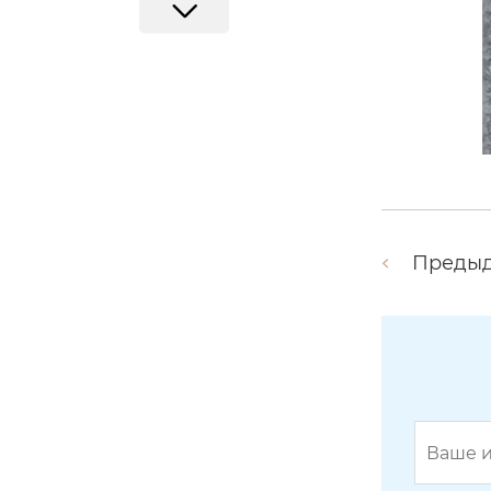
Преды
Поперечная балка L630-260