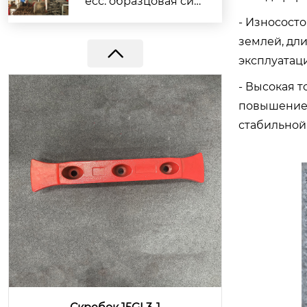
есс: образцовая сил
а компании Yaxing г
- Износост
арантирует выполн
землей, дл
ение заказов
эксплуатац
- Высокая т
повышение 
стабильной