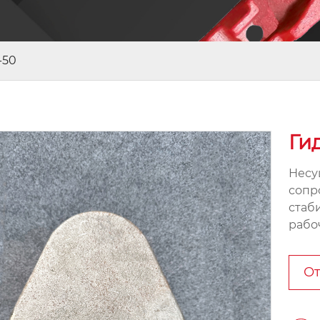
-50
Ги
Несу
сопр
стаб
рабо
От