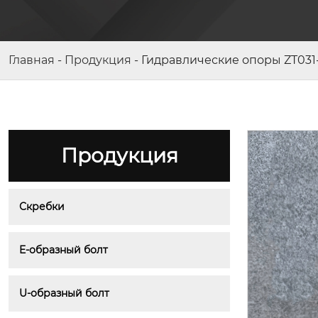
Гантельный палец 134S96-02-6
Главная
-
Продукция
-
Гидравлические опоры ZT031
Продукция
Скребки
E-образный болт
U-образный болт
E-образный болт 3TY-02