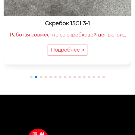
Скребок 15GL3-1
Работая совместно со скребковой цепью, она
 обеспечивает стабильную транспортировку
 подземных материалов, таких как уголь и пуст
Подробнее 🡥
ая порода, обеспечивая непрерывную горизо
нтальную/наклонную подачу и соединяя ключ
евые процессы, такие как добыча и подъем.