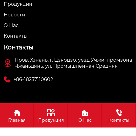
Продукция
Новости
О Hас
Контакты
Контакты
Пров. Хэнань, г. Цзяоцзо, уезд Учжи, промзона

Чжаньдянь, ул. Промышленная Средняя

+86-18237110602
Авторское право©АО Хэнань Ясин Точная Ковка




Главная
Продукция
О Нас
Контакты