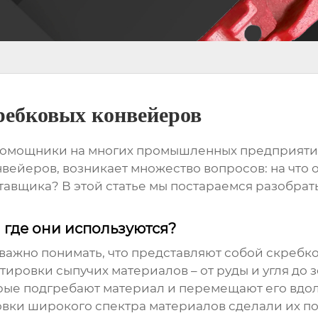
ребковых конвейеров
омощники на многих промышленных предприятиях.
нвейеров
, возникает множество вопросов: на что
авщика? В этой статье мы постараемся разобрать
 где они используются?
 важно понимать, что представляют собой скребк
ровки сыпучих материалов – от руды и угля до з
рые подгребают материал и перемещают его вдоль
овки широкого спектра материалов сделали их 