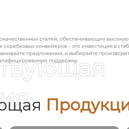
кокачественных сталей, обеспечивающих высокую 
к скребковых конвейеров
– это инвестиция в ста
авнивайте предложения, и выбирайте производит
ствующая
валифицированную поддержку.
ия
ующая
Продукц