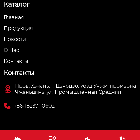
Каталог
Главная
Продукция
Новости
О Hас
Контакты
Контакты
Пров. Хэнань, г. Цзяоцзо, уезд Учжи, промзона

Чжаньдянь, ул. Промышленная Средняя

+86-18237110602
Авторское право©АО Хэнань Ясин Точная Ковка



