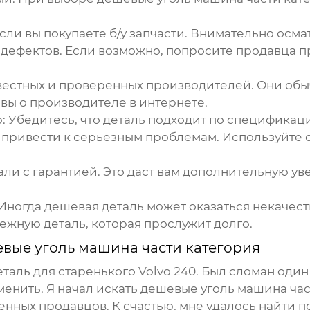
сли вы покупаете б/у запчасти. Внимательно осм
 дефектов. Если возможно, попросите продавца п
вестных и проверенных производителей. Они обы
вы о производителе в интернете.
:
Убедитесь, что деталь подходит по спецификац
привести к серьезным проблемам. Используйте о
ли с гарантией. Это даст вам дополнительную ув
 Иногда дешевая деталь может оказаться некачес
дежную деталь, которая прослужит долго.
вые уголь машина части категория
аль для старенького Volvo 240. Был сломан один
менить. Я начал искать
дешевые уголь машина час
ных продавцов. К счастью, мне удалось найти по