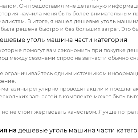
алом. Он предоставил мне детальную информаци
 история научила меня быть более внимательным п
алистам. В итоге, я нашел
дешевые уголь машина
ыла решена быстро и без больших затрат. Это б
ешевые уголь машина части категория
которые помогут вам сэкономить при покупке
деш
од между сезонами спрос на запчасти обычно сн
е ограничивайтесь одним источником информации
жение.
магазины регулярно проводят акции и предлагаю
ескольких запчастей в комплекте может быть выг
, но не стоит жертвовать качеством. Лучше потра
ния на
дешевые уголь машина части катег