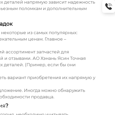
тих деталей напрямую зависит надежность
ерьезным поломкам и дополнительным
адок
 некоторые из самых популярных:
влекательным ценам. Главное –
й ассортимент запчастей для
й и отзывами.
АО Хэнань Ясин Точная
 деталей. (Пример, если бы они
реть вариант приобретения их напрямую у
едложение. Иногда можно обнаружить
еобходимости продавца.
ия
?
егория
, необходимо учитывать