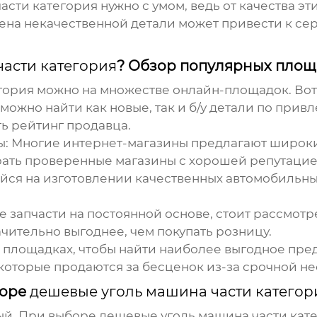
асти категория
нужно с умом, ведь от качества э
мена некачественной детали может привести к с
асти категория
? Обзор популярных площ
гория
можно на множестве онлайн-площадок. Вот
сь можно найти как новые, так и б/у детали по при
ь рейтинг продавца.
ы:
Многие интернет-магазины предлагают широки
ать проверенные магазины с хорошей репутацие
йся на изготовлении качественных автомобильных
е запчасти на постоянной основе, стоит рассмот
ачительно выгоднее, чем покупать розницу.
х площадках, чтобы найти наиболее выгодное пр
 которые продаются за бесценок из-за срочной н
боре
дешевые уголь машина части категор
ный. При выборе
дешевые уголь машина части кат