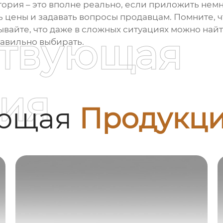
гория
– это вполне реально, если приложить немно
 цены и задавать вопросы продавцам. Помните, ч
бывайте, что даже в сложных ситуациях можно най
ствующая
правильно выбирать.
ия
ующая
Продукц