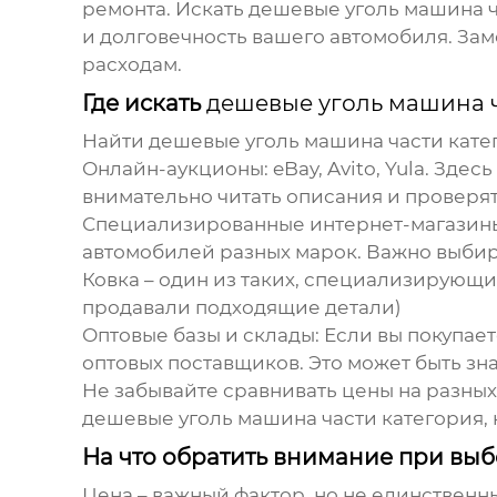
ремонта. Искать
дешевые уголь машина ч
и долговечность вашего автомобиля. За
расходам.
Где искать
дешевые уголь машина ч
Найти
дешевые уголь машина части кате
Онлайн-аукционы:
eBay, Avito, Yula. Зде
внимательно читать описания и проверят
Специализированные интернет-магазин
автомобилей разных марок. Важно выбир
Ковка
– один из таких, специализирующи
продавали подходящие детали)
Оптовые базы и склады:
Если вы покупает
оптовых поставщиков. Это может быть зн
Не забывайте сравнивать цены на разны
дешевые уголь машина части категория
,
На что обратить внимание при вы
Цена – важный фактор, но не единствен