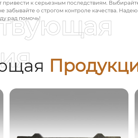
ет привести к серьезным последствиям. Выбирай
е забывайте о строгом контроле качества. Надею
ствующая
ду рад помочь!
ия
ующая
Продукц