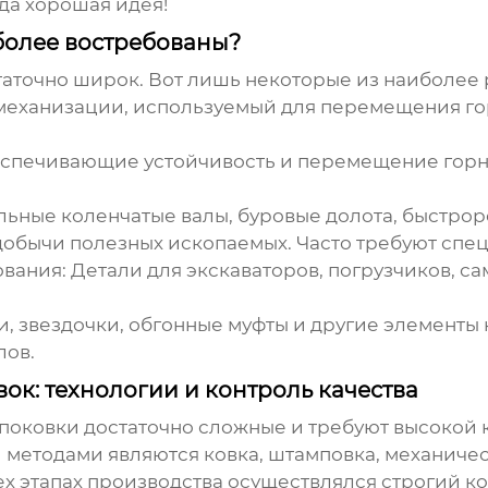
гда хорошая идея!
более востребованы?
аточно широк. Вот лишь некоторые из наиболее 
 механизации, используемый для перемещения го
еспечивающие устойчивость и перемещение горн
льные коленчатые валы, буровые долота, быстрор
 добычи полезных ископаемых. Часто требуют спе
ования
: Детали для экскаваторов, погрузчиков, 
ки, звездочки, обгонные муфты и другие элементы
лов.
к: технологии и контроль качества
поковки
достаточно сложные и требуют высокой
методами являются ковка, штамповка, механичес
х этапах производства осуществлялся строгий кон