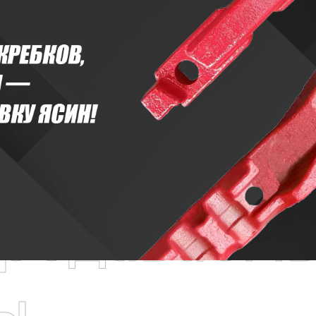
родаваем
ы