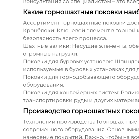
Консультация со специалистом – это все
Какие горношахтные поковки наи
Ассортимент
Горношахтные поковки
дост
Кронблоки
: Ключевой элемент в горной
безопасность всего процесса.
Шахтные валики
: Несущие элементы, об
огромные нагрузки.
Поковки для буровых установок
: Шпинде
используемые в буровых установках для
Поковки для горнодобывающего оборуд
оборудования.
Поковки для конвейерных систем
: Роли
транспортировки руды и других материа
Производство горношахтных поково
Технологии производства
Горношахтные 
современного оборудования. Основными 
нанесение покрытий. Важно, чтобы на все