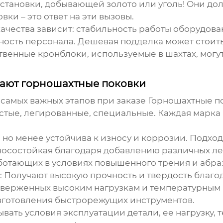
 установки, добывающей золото или уголь! Они д
ки – это ответ на эти вызовы.
 качества зависит: стабильность работы оборудов
ность персонала. Дешевая подделка может стоить 
венные кронблоки, используемые в шахтах, могу
вают горношахтные поковки
 самых важных этапов при заказе
Горношахтные п
стые, легированные, специальные. Каждая марка 
я, но менее устойчива к износу и коррозии. Подхо
зносостойкая благодаря добавлению различных л
работающих в условиях повышенного трения и абра
: Получают высокую прочность и твердость благ
дверженных высоким нагрузкам и температурным
зготовления быстрорежущих инструментов.
ать условия эксплуатации детали, ее нагрузку, 