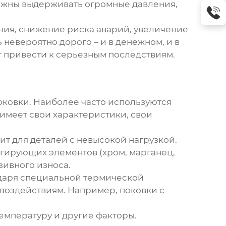
олжны выдерживать огромные давления,
ания, снижение риска аварий, увеличение
невероятно дорого – и в денежном, и в
т привести к серьезным последствиям.
оковки
. Наиболее часто используются
имеет свои характеристики, свои
дит для деталей с невысокой нагрузкой.
егирующих элементов (хром, марганец,
зивного износа.
одаря специальной термической
 воздействиям. Например,
поковки с
температуру и другие факторы.